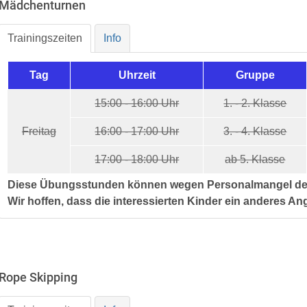
Mädchenturnen
Trainingszeiten
Info
Tag
Uhrzeit
Gruppe
15:00 - 16:00 Uhr
1. - 2. Klasse
Freitag
16:00 - 17:00 Uhr
3. - 4. Klasse
17:00 - 18:00 Uhr
ab 5. Klasse
Diese Übungsstunden können wegen Personalmangel derze
Wir hoffen, dass die interessierten Kinder ein anderes An
Rope Skipping